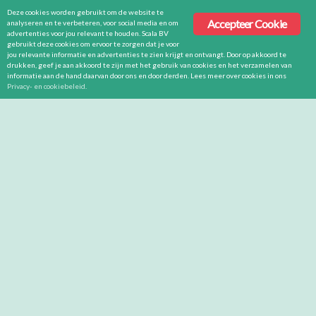
Deze cookies worden gebruikt om de website te
Accepteer Cookie
analyseren en te verbeteren, voor social media en om
advertenties voor jou relevant te houden. Scala BV
gebruikt deze cookies om ervoor te zorgen dat je voor
jou relevante informatie en advertenties te zien krijgt en ontvangt. Door op akkoord te
drukken, geef je aan akkoord te zijn met het gebruik van cookies en het verzamelen van
informatie aan de hand daarvan door ons en door derden. Lees meer over cookies in ons
Privacy- en cookiebeleid
.