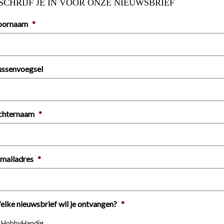
SCHRIJF JE IN VOOR ONZE NIEUWSBRIEF
oornaam
*
ussenvoegsel
chternaam
*
mailadres
*
lke nieuwsbrief wil je ontvangen?
*
HobbyHandig