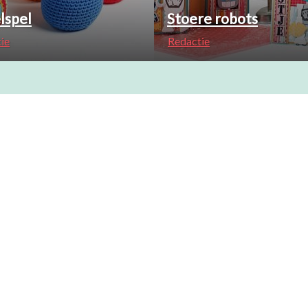
lspel
Stoere robots
ie
Redactie