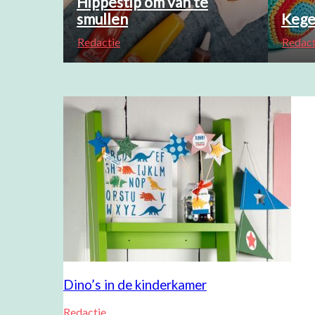
Hippestip om van te
smullen
Kege
Redactie
Redact
Dino’s in de kinderkamer
Redactie