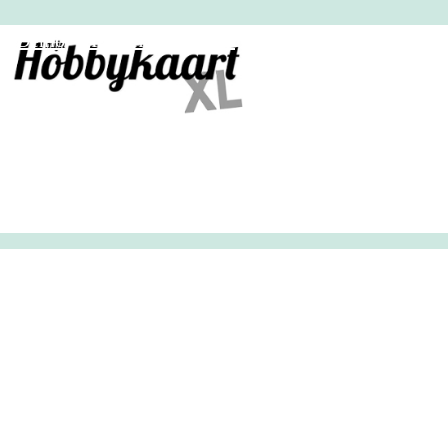
HobbyHandig
Demo
Archief
Inloggen