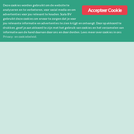
Deze cookies worden gebruikt om de website te
Accepteer Cookie
analyseren en te verbeteren, voor social media en om
advertenties voor jou relevant te houden. Scala BV
gebruikt deze cookies om ervoor te zorgen dat je voor
jou relevante informatie en advertenties te zien krijgt en ontvangt. Door op akkoord te
drukken, geef je aan akkoord te zijn met het gebruik van cookies en het verzamelen van
informatie aan de hand daarvan door ons en door derden. Lees meer over cookies in ons
Privacy- en cookiebeleid
.