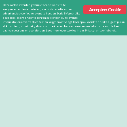
Deze cookies worden gebruikt om de website te
Accepteer Cookie
analyseren en te verbeteren, voor social media en om
advertenties voor jou relevant te houden. Scala BV gebruikt
deze cookies om ervoor te zorgen dat je voor jou relevante
informatie en advertenties te zien krijgt en ontvangt. Door op akkoord te drukken, geef je aan
akkoord te zijn met het gebruik van cookies en het verzamelen van informatie aan de hand
daarvan door ons en door derden. Lees meer over cookies in ons
Privacy- en cookiebeleid
.