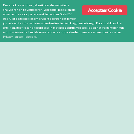
Deze cookies worden gebruikt om de website te
Accepteer Cookie
analyseren en te verbeteren, voor social media en om
advertenties voor jou relevant te houden. Scala BV
gebruikt deze cookies om ervoor te zorgen dat je voor
jou relevante informatie en advertenties te zien krijgt en ontvangt. Door op akkoord te
drukken, geef je aan akkoord te zijn met het gebruik van cookies en het verzamelen van
informatie aan de hand daarvan door ons en door derden. Lees meer over cookies in ons
Privacy- en cookiebeleid
.