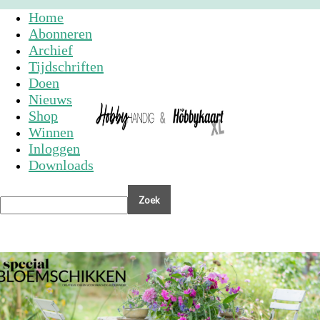
Home
Abonneren
Archief
Tijdschriften
Doen
Nieuws
Shop
Winnen
Inloggen
Downloads