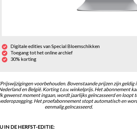
Digitale edities van Special Bloemschikken
Toegang tot het online archief
30% korting
*Prijswijzigingen voorbehouden. Bovenstaande prijzen zijn geldig i
Nederland en België. Korting t.o.v. winkelprijs. Het abonnement ka
lk gewenst moment ingaan, wordt jaarlijks geïncasseerd en loopt t
ederopzegging. Het proefabonnement stopt automatisch en wor
eenmalig geïncasseerd.
U IN DE HERFST-EDITIE: