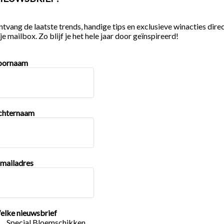
tvang de laatste trends, handige tips en exclusieve winacties dire
 je mailbox. Zo blijf je het hele jaar door geïnspireerd!
oornaam
chternaam
mailadres
elke nieuwsbrief
Special Bloemschikken