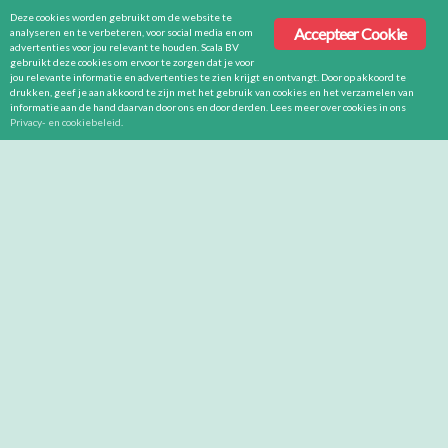
Deze cookies worden gebruikt om de website te
Accepteer Cookie
analyseren en te verbeteren, voor social media en om
advertenties voor jou relevant te houden. Scala BV
gebruikt deze cookies om ervoor te zorgen dat je voor
jou relevante informatie en advertenties te zien krijgt en ontvangt. Door op akkoord te
drukken, geef je aan akkoord te zijn met het gebruik van cookies en het verzamelen van
informatie aan de hand daarvan door ons en door derden. Lees meer over cookies in ons
Privacy- en cookiebeleid
.