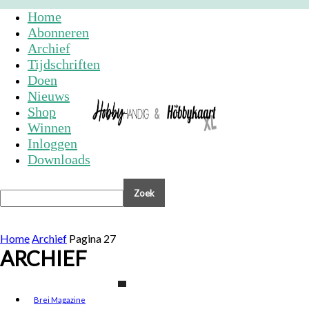
Home
Abonneren
Archief
Tijdschriften
Doen
Nieuws
Shop
Winnen
Inloggen
Downloads
Home
Archief
Pagina 27
ARCHIEF
Brei Magazine