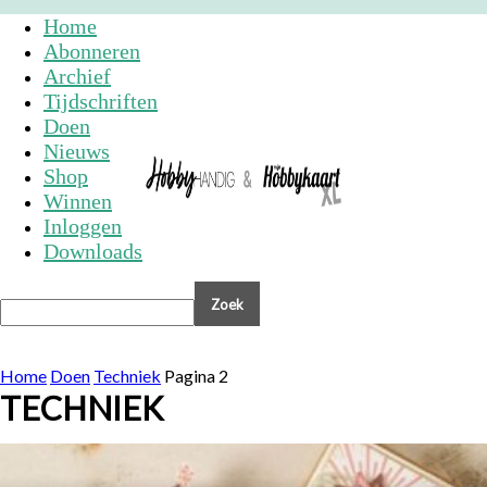
Home
Abonneren
Archief
Tijdschriften
Doen
Nieuws
Shop
Winnen
Inloggen
Downloads
Home
Doen
Techniek
Pagina 2
TECHNIEK