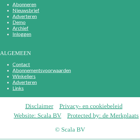
Abonneren
Nieuwsbrief
Adverteren
Demo
Archief
Inloggen
ALGEMEEN
Contact
Abonnementsvoorwaarden
Winkeliers
Adverteren
Links
Disclaimer
Privacy- en cookiebeleid
Website: Scala BV
Protected by: de Merkplaats
© Scala BV