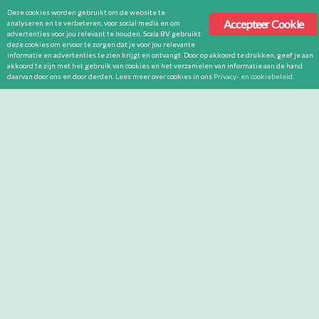
Deze cookies worden gebruikt om de website te
Accepteer Cookie
analyseren en te verbeteren, voor social media en om
advertenties voor jou relevant te houden. Scala BV gebruikt
deze cookies om ervoor te zorgen dat je voor jou relevante
informatie en advertenties te zien krijgt en ontvangt. Door op akkoord te drukken, geef je aan
akkoord te zijn met het gebruik van cookies en het verzamelen van informatie aan de hand
daarvan door ons en door derden. Lees meer over cookies in ons
Privacy- en cookiebeleid
.