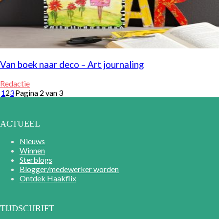
Van boek naar deco – Art journaling
Redactie
1
2
3
Pagina 2 van 3
ACTUEEL
Nieuws
Winnen
Sterblogs
Blogger/medewerker worden
Ontdek Haakflix
TIJDSCHRIFT