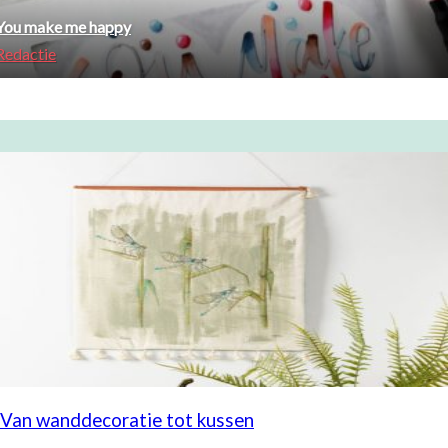
You make me happy
Redactie
Van wanddecoratie tot kussen