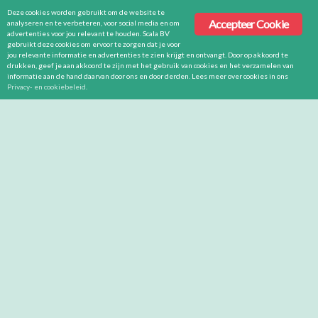
Deze cookies worden gebruikt om de website te
Accepteer Cookie
analyseren en te verbeteren, voor social media en om
advertenties voor jou relevant te houden. Scala BV
gebruikt deze cookies om ervoor te zorgen dat je voor
jou relevante informatie en advertenties te zien krijgt en ontvangt. Door op akkoord te
drukken, geef je aan akkoord te zijn met het gebruik van cookies en het verzamelen van
informatie aan de hand daarvan door ons en door derden. Lees meer over cookies in ons
Privacy- en cookiebeleid
.