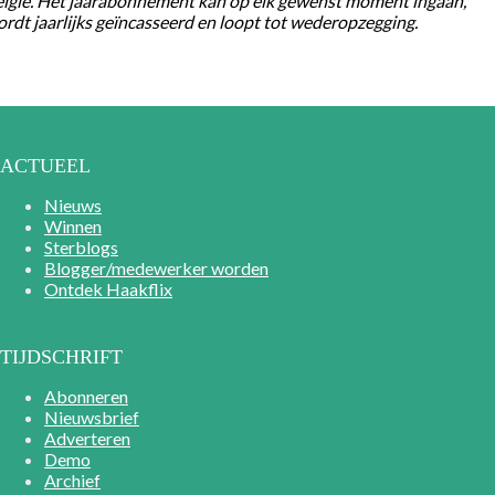
lgië. Het jaarabonnement kan op elk gewenst moment ingaan,
rdt jaarlijks geïncasseerd en loopt tot wederopzegging.
ACTUEEL
Nieuws
Winnen
Sterblogs
Blogger/medewerker worden
Ontdek Haakflix
TIJDSCHRIFT
Abonneren
Nieuwsbrief
Adverteren
Demo
Archief