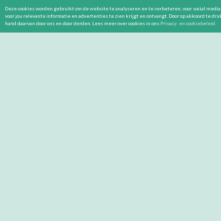
Deze cookies worden gebruikt om de website te analyseren en te verbeteren, voor social media 
voor jou relevante informatie en advertenties te zien krijgt en ontvangt. Door op akkoord te dr
hand daarvan door ons en door derden. Lees meer over cookies in ons
Privacy- en cookiebeleid
.