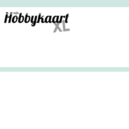
HobbyHandig
Demo
Archief
Inloggen