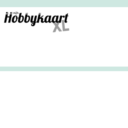
HobbyHandig
Demo
Archief
Inloggen