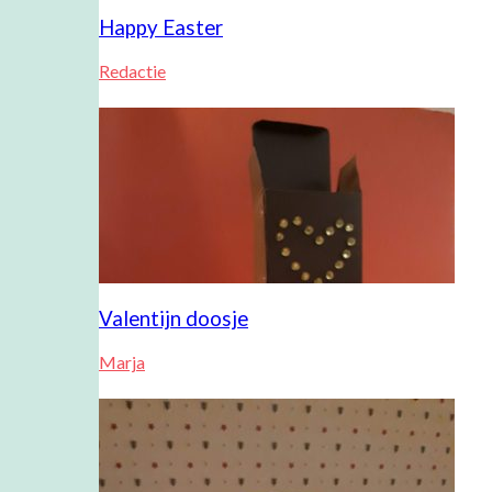
Happy Easter
Redactie
Valentijn doosje
Marja