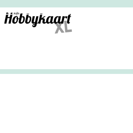
HobbyHandig
Demo
Archief
Inloggen