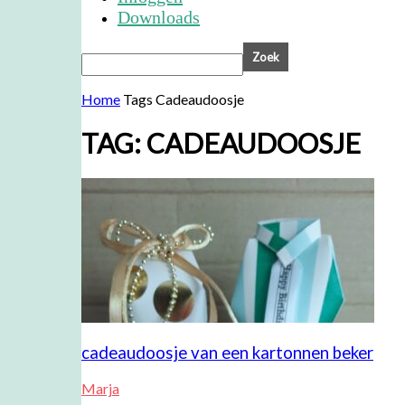
Downloads
Home
Tags
Cadeaudoosje
TAG: CADEAUDOOSJE
cadeaudoosje van een kartonnen beker
Marja