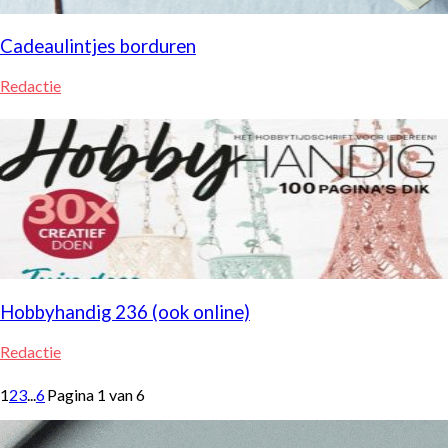
Cadeaulintjes borduren
Redactie
Hobbyhandig 236 (ook online)
Redactie
1
2
3
...
6
Pagina 1 van 6