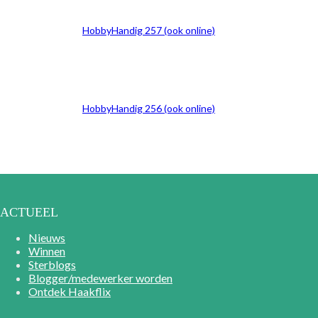
HobbyHandig 257 (ook online)
HobbyHandig 256 (ook online)
ACTUEEL
Nieuws
Winnen
Sterblogs
Blogger/medewerker worden
Ontdek Haakflix