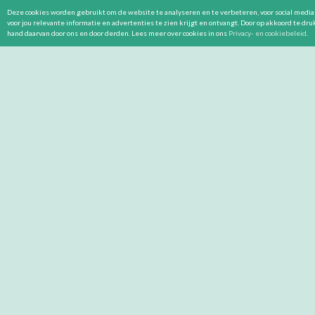
Deze cookies worden gebruikt om de website te analyseren en te verbeteren, voor social media 
voor jou relevante informatie en advertenties te zien krijgt en ontvangt. Door op akkoord te dr
hand daarvan door ons en door derden. Lees meer over cookies in ons
Privacy- en cookiebeleid
.