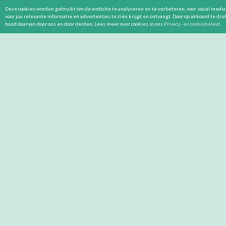
Deze cookies worden gebruikt om de website te analyseren en te verbeteren, voor social media 
voor jou relevante informatie en advertenties te zien krijgt en ontvangt. Door op akkoord te dr
hand daarvan door ons en door derden. Lees meer over cookies in ons
Privacy- en cookiebeleid
.