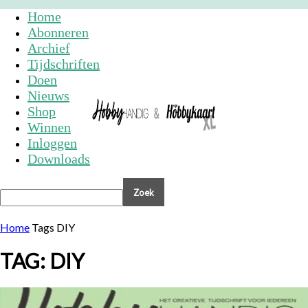
Home
Abonneren
Archief
Tijdschriften
Doen
Nieuws
Shop
Winnen
Inloggen
Downloads
Home
Tags
DIY
TAG: DIY