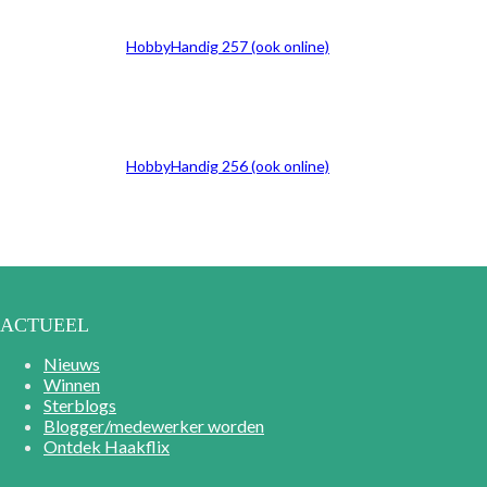
HobbyHandig 257 (ook online)
HobbyHandig 256 (ook online)
ACTUEEL
Nieuws
Winnen
Sterblogs
Blogger/medewerker worden
Ontdek Haakflix