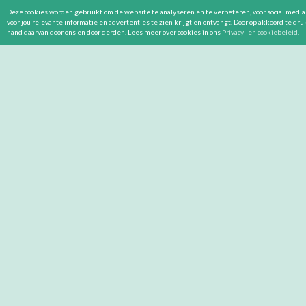
Deze cookies worden gebruikt om de website te analyseren en te verbeteren, voor social media 
voor jou relevante informatie en advertenties te zien krijgt en ontvangt. Door op akkoord te dr
hand daarvan door ons en door derden. Lees meer over cookies in ons
Privacy- en cookiebeleid
.