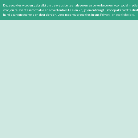
Deze cookies worden gebruikt om de website te analyseren en te verbeteren, voor social media 
voor jou relevante informatie en advertenties te zien krijgt en ontvangt. Door op akkoord te dr
hand daarvan door ons en door derden. Lees meer over cookies in ons
Privacy- en cookiebeleid
.