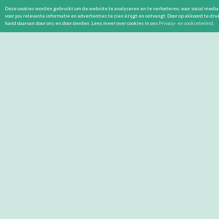
Deze cookies worden gebruikt om de website te analyseren en te verbeteren, voor social media 
voor jou relevante informatie en advertenties te zien krijgt en ontvangt. Door op akkoord te dr
hand daarvan door ons en door derden. Lees meer over cookies in ons
Privacy- en cookiebeleid
.