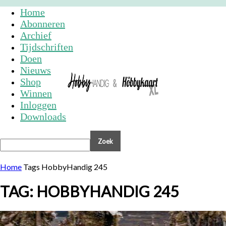
Home
Abonneren
Archief
Tijdschriften
Doen
Nieuws
Shop
Winnen
Inloggen
Downloads
Home
Tags
HobbyHandig 245
TAG: HOBBYHANDIG 245