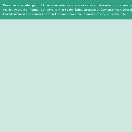
Deze cookies worden gebruikt om de website te analyseren en te verbeteren, voor social media 
voor jou relevante informatie en advertenties te zien krijgt en ontvangt. Door op akkoord te dr
hand daarvan door ons en door derden. Lees meer over cookies in ons
Privacy- en cookiebeleid
.