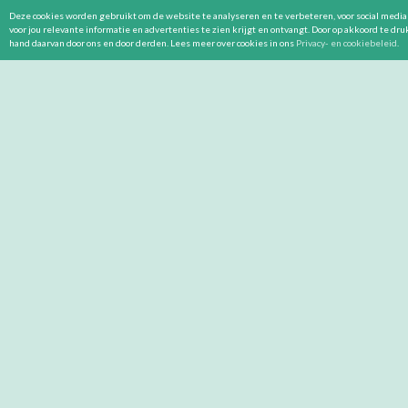
Deze cookies worden gebruikt om de website te analyseren en te verbeteren, voor social media 
voor jou relevante informatie en advertenties te zien krijgt en ontvangt. Door op akkoord te dr
hand daarvan door ons en door derden. Lees meer over cookies in ons
Privacy- en cookiebeleid
.