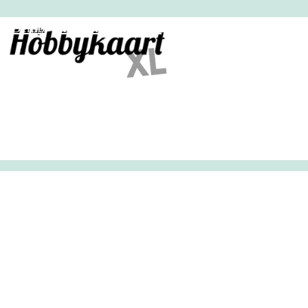
HobbyHandig
Demo
Archief
Inloggen