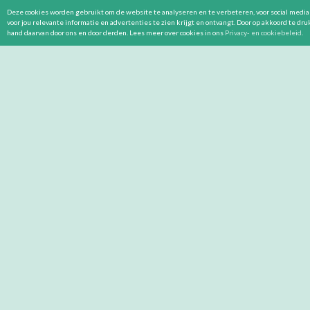
Deze cookies worden gebruikt om de website te analyseren en te verbeteren, voor social media 
voor jou relevante informatie en advertenties te zien krijgt en ontvangt. Door op akkoord te dr
hand daarvan door ons en door derden. Lees meer over cookies in ons
Privacy- en cookiebeleid
.