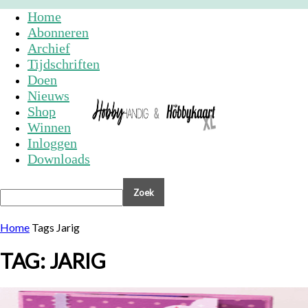
Home
Abonneren
Archief
Tijdschriften
Doen
Nieuws
Shop
Winnen
Inloggen
Downloads
Home
Tags
Jarig
TAG: JARIG