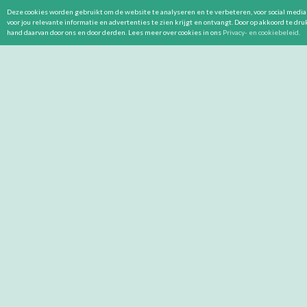
Deze cookies worden gebruikt om de website te analyseren en te verbeteren, voor social media 
voor jou relevante informatie en advertenties te zien krijgt en ontvangt. Door op akkoord te dr
hand daarvan door ons en door derden. Lees meer over cookies in ons
Privacy- en cookiebeleid
.