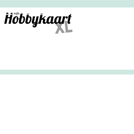
HobbyHandig
Demo
Archief
Inloggen