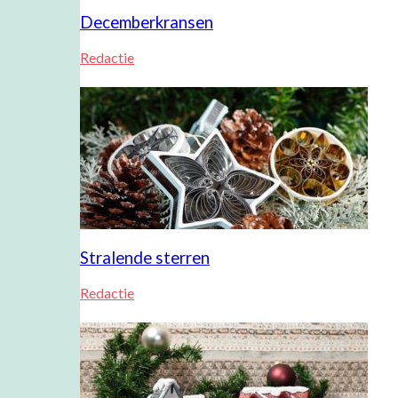
Decemberkransen
Redactie
Stralende sterren
Redactie