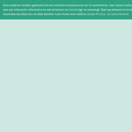
Deze cookies worden gebruikt om de website te analyseren en te verbeteren, voor social media 
voor jou relevante informatie en advertenties te zien krijgt en ontvangt. Door op akkoord te dr
hand daarvan door ons en door derden. Lees meer over cookies in ons
Privacy- en cookiebeleid
.