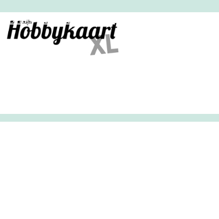
HobbyHandig
Demo
Archief
Inloggen