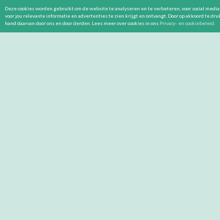
Deze cookies worden gebruikt om de website te analyseren en te verbeteren, voor social media 
voor jou relevante informatie en advertenties te zien krijgt en ontvangt. Door op akkoord te dr
hand daarvan door ons en door derden. Lees meer over cookies in ons
Privacy- en cookiebeleid
.