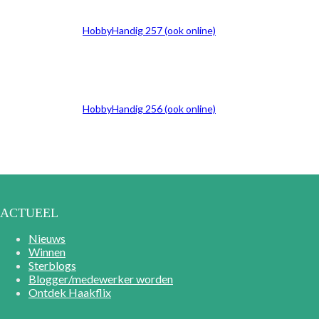
HobbyHandig 257 (ook online)
HobbyHandig 256 (ook online)
ACTUEEL
Nieuws
Winnen
Sterblogs
Blogger/medewerker worden
Ontdek Haakflix