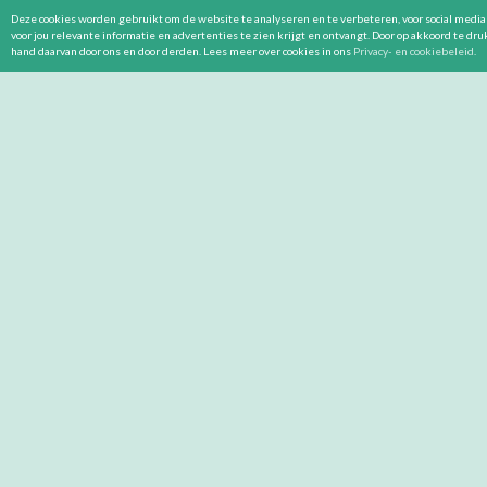
Deze cookies worden gebruikt om de website te analyseren en te verbeteren, voor social media 
voor jou relevante informatie en advertenties te zien krijgt en ontvangt. Door op akkoord te dr
hand daarvan door ons en door derden. Lees meer over cookies in ons
Privacy- en cookiebeleid
.