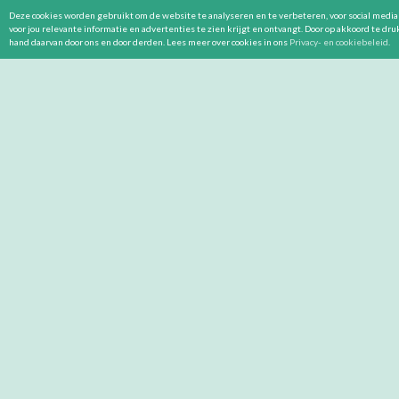
Deze cookies worden gebruikt om de website te analyseren en te verbeteren, voor social media 
voor jou relevante informatie en advertenties te zien krijgt en ontvangt. Door op akkoord te dr
hand daarvan door ons en door derden. Lees meer over cookies in ons
Privacy- en cookiebeleid
.