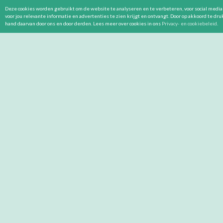
Deze cookies worden gebruikt om de website te analyseren en te verbeteren, voor social media 
voor jou relevante informatie en advertenties te zien krijgt en ontvangt. Door op akkoord te dr
hand daarvan door ons en door derden. Lees meer over cookies in ons
Privacy- en cookiebeleid
.