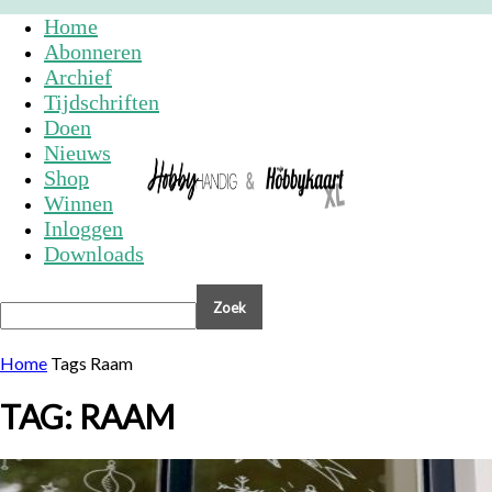
Home
Abonneren
Archief
Tijdschriften
Doen
Nieuws
Shop
Winnen
Inloggen
Downloads
Home
Tags
Raam
TAG: RAAM