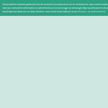
Deze cookies worden gebruikt om de website te analyseren en te verbeteren, voor social media 
voor jou relevante informatie en advertenties te zien krijgt en ontvangt. Door op akkoord te dr
hand daarvan door ons en door derden. Lees meer over cookies in ons
Privacy- en cookiebeleid
.