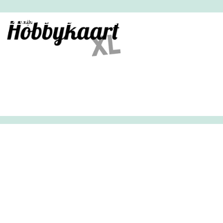
HobbyHandig
Demo
Archief
Inloggen