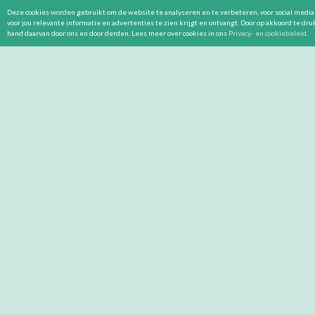
Deze cookies worden gebruikt om de website te analyseren en te verbeteren, voor social media 
voor jou relevante informatie en advertenties te zien krijgt en ontvangt. Door op akkoord te dr
hand daarvan door ons en door derden. Lees meer over cookies in ons
Privacy- en cookiebeleid
.