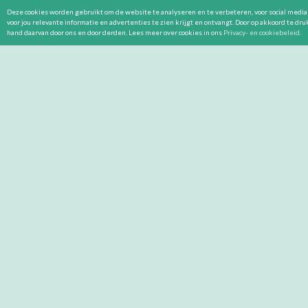
Deze cookies worden gebruikt om de website te analyseren en te verbeteren, voor social media 
voor jou relevante informatie en advertenties te zien krijgt en ontvangt. Door op akkoord te dr
hand daarvan door ons en door derden. Lees meer over cookies in ons
Privacy- en cookiebeleid
.