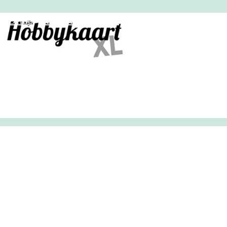
HobbyHandig
Demo
Archief
Inloggen