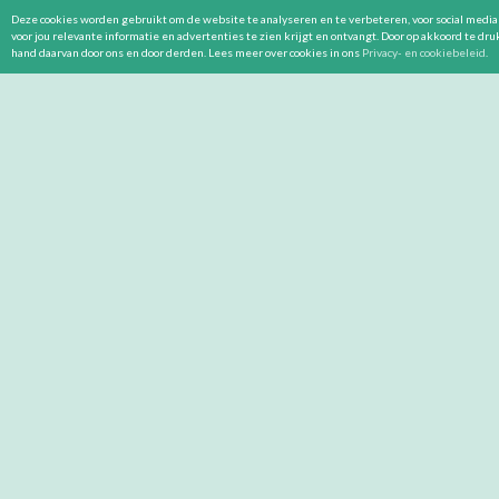
Deze cookies worden gebruikt om de website te analyseren en te verbeteren, voor social media 
voor jou relevante informatie en advertenties te zien krijgt en ontvangt. Door op akkoord te dr
hand daarvan door ons en door derden. Lees meer over cookies in ons
Privacy- en cookiebeleid
.