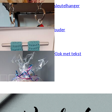
Houten huisje sleutelhanger
Keukendoek houder
cadeau idee – Klok met tekst