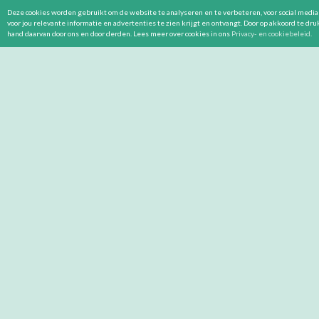
Deze cookies worden gebruikt om de website te analyseren en te verbeteren, voor social media 
voor jou relevante informatie en advertenties te zien krijgt en ontvangt. Door op akkoord te dr
hand daarvan door ons en door derden. Lees meer over cookies in ons
Privacy- en cookiebeleid
.