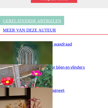
GERELATEERDE ARTIKELEN
MEER VAN DEZE AUTEUR
Schilderen met waxdraad
Tuinsteker voor bijen en vlinders
Juf bedankt magneet