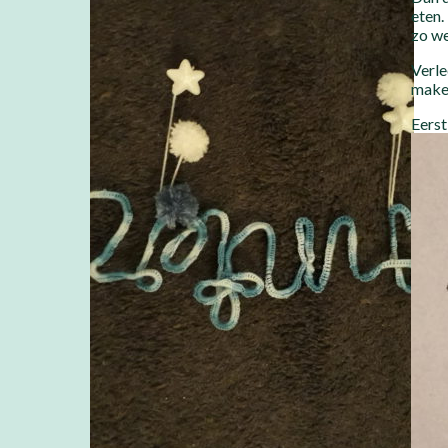
eten.
zo we
Verle
maken
Eerst