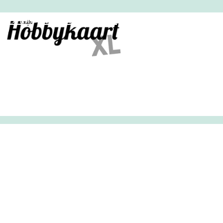
HobbyHandig
Demo
Archief
Inloggen