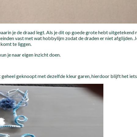
g waarin je de draad legt. Als je dit op goede grote hebt uitgeteken
nden vast met wat hobbylijm zodat de draden er niet afglijden. Je 
komt te liggen.
un je naar eigen inzicht doen.
eheel geknoopt met dezelfde kleur garen, hierdoor blijft het iets m