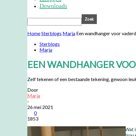
Downloads
Home
Sterblogs
Marja
Een wandhanger voor vader
Sterblogs
Marja
EEN WANDHANGER VOO
Zelf tekenen of een bestaande tekening, gewoon leu
Door
Marja
-
26 mei 2021
0
1853
Wat i
Nou e