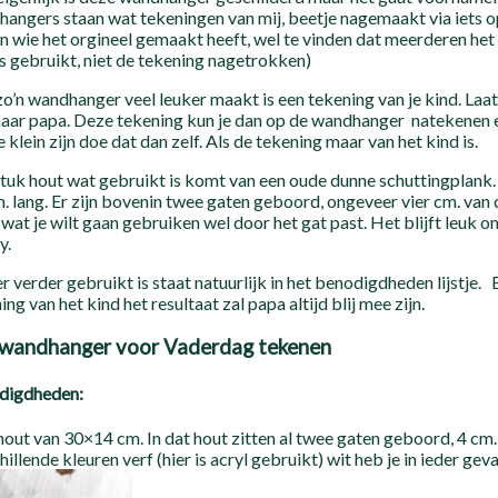
angers staan wat tekeningen van mij, beetje nagemaakt via iets op 
n wie het orgineel gemaakt heeft, wel te vinden dat meerderen he
is gebruikt, niet de tekening nagetrokken)
o’n wandhanger veel leuker maakt is een tekening van je kind. Laa
haar papa. Deze tekening kun je dan op de wandhanger natekenen e
te klein zijn doe dat dan zelf. Als de tekening maar van het kind is.
tuk hout wat gebruikt is komt van een oude dunne schuttingplank. 
. lang. Er zijn bovenin twee gaten geboord, ongeveer vier cm. van 
wat je wilt gaan gebruiken wel door het gat past. Het blijft leuk 
y.
r verder gebruikt is staat natuurlijk in het benodigdheden lijstje. 
ing van het kind het resultaat zal papa altijd blij mee zijn.
 wandhanger voor Vaderdag tekenen
digdheden:
hout van 30×14 cm. In dat hout zitten al twee gaten geboord, 4 cm.
hillende kleuren verf (hier is acryl gebruikt) wit heb je in ieder gev