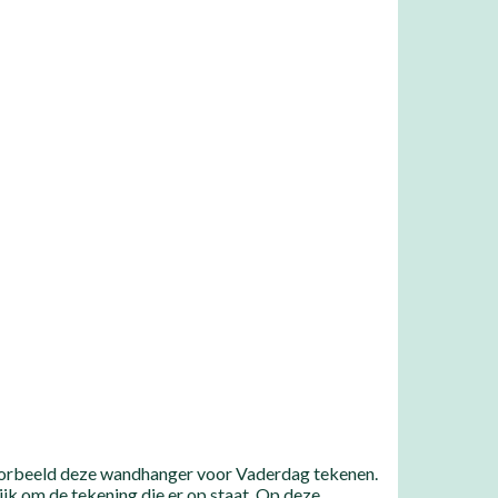
ijvoorbeeld deze wandhanger voor Vaderdag tekenen.
jk om de tekening die er op staat. Op deze