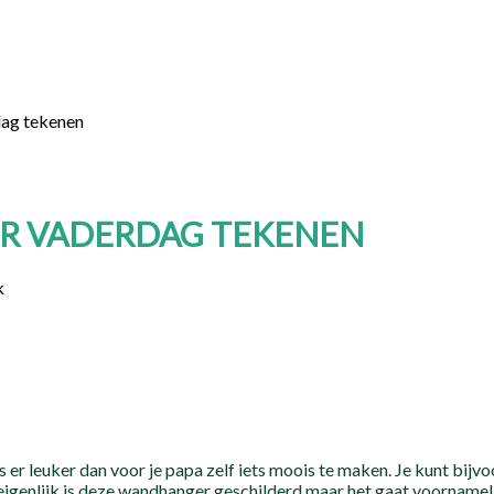
dag tekenen
R VADERDAG TEKENEN
k
s er leuker dan voor je papa zelf iets moois te maken. Je kunt b
igenlijk is deze wandhanger geschilderd maar het gaat voornameli