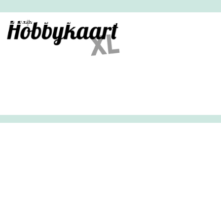
HobbyHandig
Demo
Archief
Inloggen