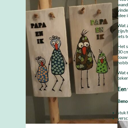
wandh
vinde
idee 
Wat z
zijn/
iets 
Het s
30 cm
touw 
hobb
Wat e
teken
Een
Beno
stuk 
versc