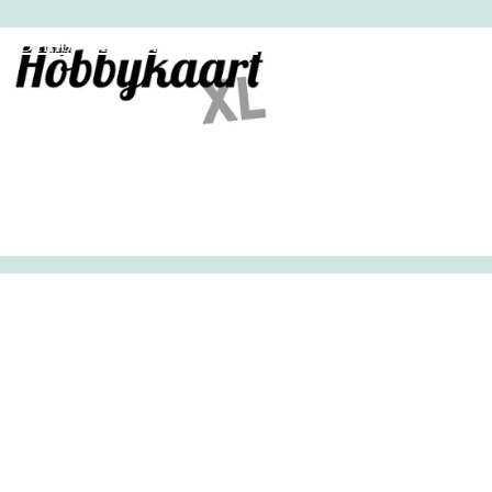
HobbyHandig
Demo
Archief
Inloggen