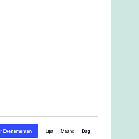
Evenement
ar Evenementen
Lijst
Maand
weergaven
Dag
navigatie