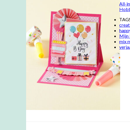
All-i
Hob
TAG
creat
happ
Mijn
mix 
verj