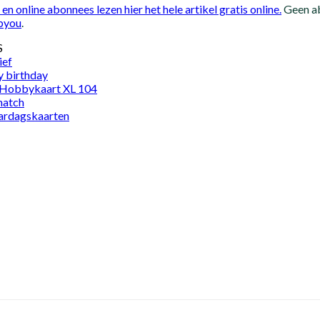
n en online abonnees lezen hier het hele artikel gratis online.
Geen a
byou
.
S
ief
y birthday
 Hobbykaart XL 104
match
aardagskaarten