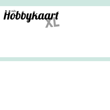
HobbyHandig
Demo
Archief
Inloggen