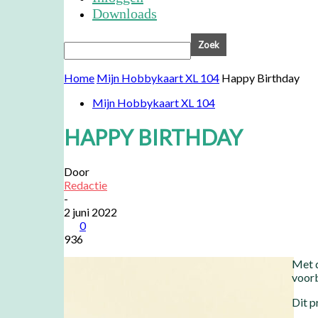
Downloads
Home
Mijn Hobbykaart XL 104
Happy Birthday
Mijn Hobbykaart XL 104
HAPPY BIRTHDAY
Door
Redactie
-
2 juni 2022
0
936
Met d
voorb
Dit p