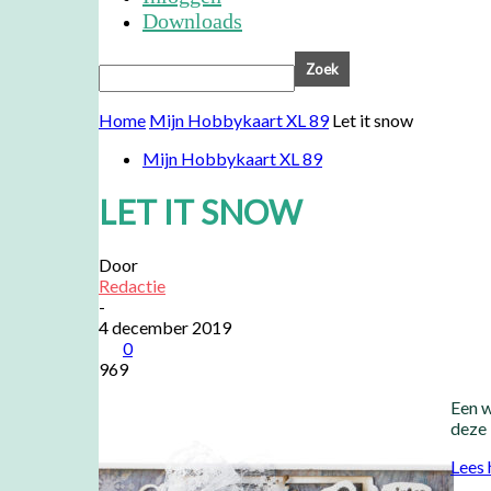
Downloads
Home
Mijn Hobbykaart XL 89
Let it snow
Mijn Hobbykaart XL 89
LET IT SNOW
Door
Redactie
-
4 december 2019
0
969
Een w
deze 
Lees 