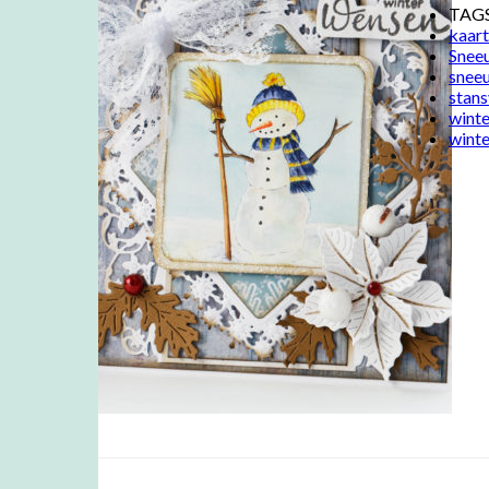
TAG
kaart
Snee
snee
stan
winte
wint