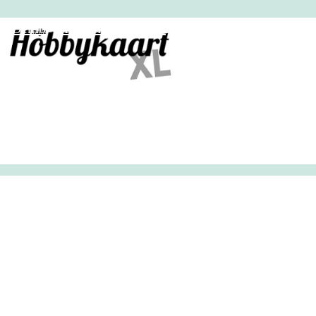
HobbyHandig
Demo
Archief
Inloggen