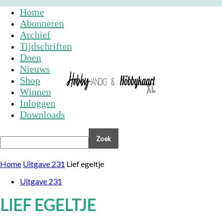
Home
Abonneren
Archief
Tijdschriften
Doen
Nieuws
Shop
Winnen
Inloggen
Downloads
Home
Uitgave 231
Lief egeltje
Uitgave 231
LIEF EGELTJE