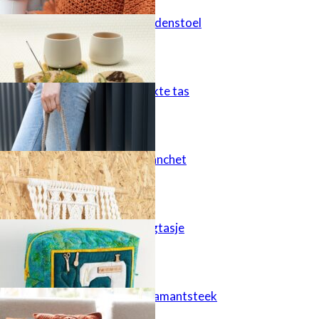
Punch een paddenstoel
Stoere, gehaakte tas
Geknoopte planchet
Handig opbergtasje
Kussen met diamantsteek