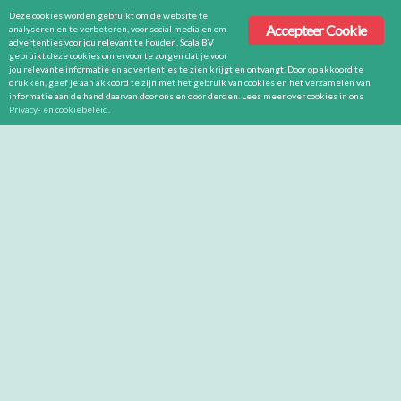
Deze cookies worden gebruikt om de website te
Accepteer Cookie
analyseren en te verbeteren, voor social media en om
advertenties voor jou relevant te houden. Scala BV
gebruikt deze cookies om ervoor te zorgen dat je voor
jou relevante informatie en advertenties te zien krijgt en ontvangt. Door op akkoord te
drukken, geef je aan akkoord te zijn met het gebruik van cookies en het verzamelen van
informatie aan de hand daarvan door ons en door derden. Lees meer over cookies in ons
Privacy- en cookiebeleid
.