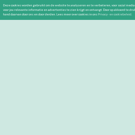
Deze cookies worden gebruikt om de website te analyseren en te verbeteren, voor social media 
voor jou relevante informatie en advertenties te zien krijgt en ontvangt. Door op akkoord te dr
hand daarvan door ons en door derden. Lees meer over cookies in ons
Privacy- en cookiebeleid
.