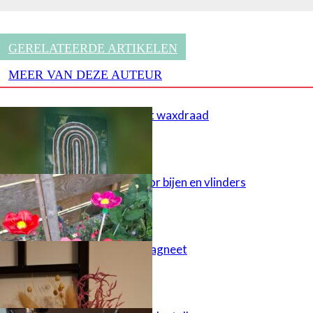
GERELATEERDE ARTIKELEN
MEER VAN DEZE AUTEUR
Schilderen met waxdraad
Tuinsteker voor bijen en vlinders
Juf bedankt magneet