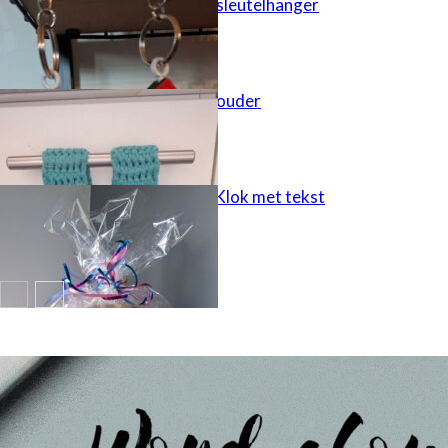
Houten huisje sleutelhanger
Keukendoek houder
cadeau idee – Klok met tekst