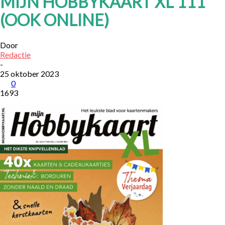
MIJN HOBBYKAART XL 111
(OOK ONLINE)
Door
Redactie
-
25 oktober 2023
0
1693