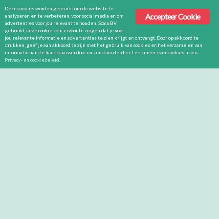
Deze cookies worden gebruikt om de website te
Accepteer Cookie
analyseren en te verbeteren, voor social media en om
advertenties voor jou relevant te houden. Scala BV
gebruikt deze cookies om ervoor te zorgen dat je voor
jou relevante informatie en advertenties te zien krijgt en ontvangt. Door op akkoord te
drukken, geef je aan akkoord te zijn met het gebruik van cookies en het verzamelen van
informatie aan de hand daarvan door ons en door derden. Lees meer over cookies in ons
Privacy- en cookiebeleid
.