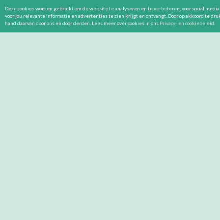
Deze cookies worden gebruikt om de website te analyseren en te verbeteren, voor social media 
voor jou relevante informatie en advertenties te zien krijgt en ontvangt. Door op akkoord te dr
hand daarvan door ons en door derden. Lees meer over cookies in ons
Privacy- en cookiebeleid
.