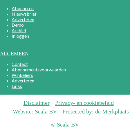
Abonneren
Nieuwsbrief
Adverteren
Demo
Archief
Inloggen
ALGEMEEN
Contact
Abonnementsvoorwaarden
Winkeliers
Adverteren
Links
Disclaimer
Privacy- en cookiebeleid
Website: Scala BV
Protected by: de Merkplaats
© Scala BV