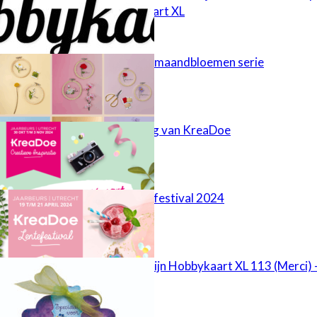
Mijn HobbyKaart XL
HobbyHandig maandbloemen serie
35e verjaardag van KreaDoe
Kreadoe lentefestival 2024
Rectificatie: Mijn Hobbykaart XL 113 (Merci) 
kaart 18