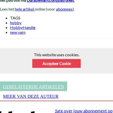
het patroon via
Durableyarn.com/patronen.
Lees het
hele artikel
online (voor
abonnees
).
TAGS
hobby
HobbyHandig
new yarn
This website uses cookies.
Accepteer Cookie
GERELATEERDE ARTIKELEN
MEER VAN DEZE AUTEUR
Belangrijke update over jouw abonnement op