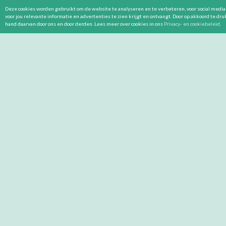
Deze cookies worden gebruikt om de website te analyseren en te verbeteren, voor social media 
voor jou relevante informatie en advertenties te zien krijgt en ontvangt. Door op akkoord te dr
hand daarvan door ons en door derden. Lees meer over cookies in ons
Privacy- en cookiebeleid
.