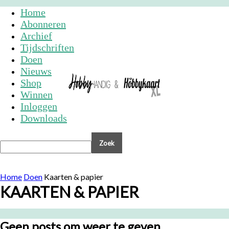
Home
Abonneren
Archief
Tijdschriften
Doen
Nieuws
Shop
Winnen
Inloggen
Downloads
Home
Doen
Kaarten & papier
KAARTEN & PAPIER
Geen posts om weer te geven