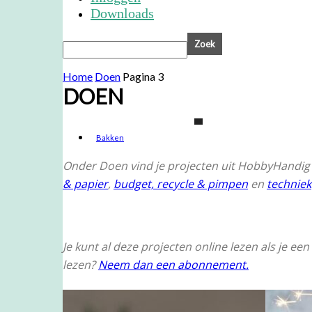
Downloads
Home
Doen
Pagina 3
DOEN
Bakken
Budget, recycle & pimpen
Onder Doen vind je projecten uit HobbyHandig i
Gifts
Handletteren
& papier
,
budget, recycle & pimpen
en
techniek
Je kunt al deze projecten online lezen als je e
lezen?
Neem dan een abonnement.