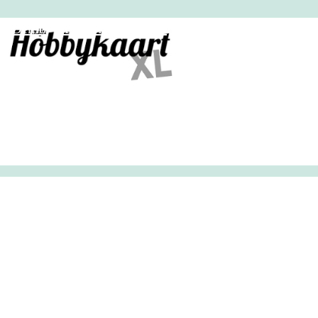
HobbyHandig
Demo
Archief
Inloggen