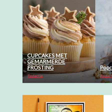
CUPCAKES MET
GEMARMERDE
FROSTING
Popc
Redactie
Redact