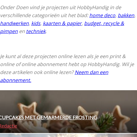
Budget, recycle & pimpen
Onder Doen vind je projecten uit HobbyHandig in de
verschillende categorieën uit het blad:
home deco
,
bakken
,
handwerken
,
kids
,
kaarten & papier
,
budget, recycle &
pimpen
en
techniek
.
Je kunt al deze projecten online lezen als je een print &
online of online abonnement hebt op HobbyHandig. Wil je
deze artikelen ook online lezen?
Neem dan een
abonnement.
CUPCAKES MET GEMARMERDE FROSTING
Redactie