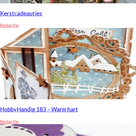
Kerstcadeautjes
Redactie
HobbyHandig 183 – Warm hart
Redactie