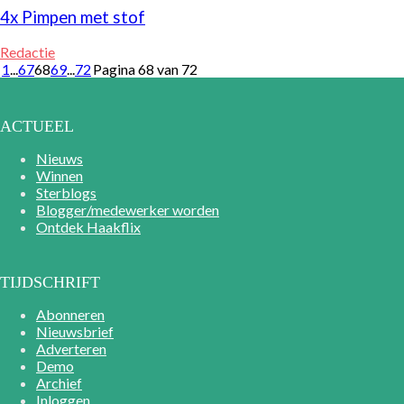
4x Pimpen met stof
Redactie
1
...
67
68
69
...
72
Pagina 68 van 72
ACTUEEL
Nieuws
Winnen
Sterblogs
Blogger/medewerker worden
Ontdek Haakflix
TIJDSCHRIFT
Abonneren
Nieuwsbrief
Adverteren
Demo
Archief
Inloggen