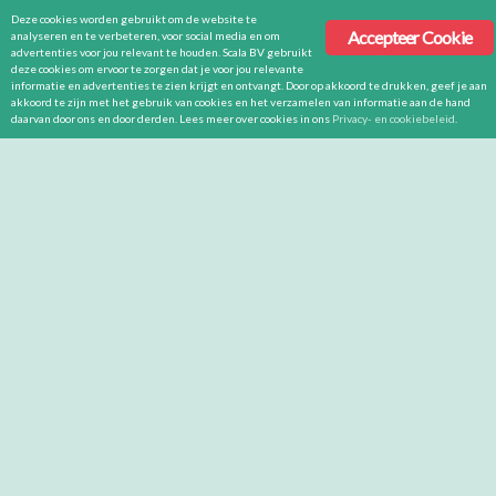
Deze cookies worden gebruikt om de website te
Accepteer Cookie
analyseren en te verbeteren, voor social media en om
advertenties voor jou relevant te houden. Scala BV gebruikt
deze cookies om ervoor te zorgen dat je voor jou relevante
informatie en advertenties te zien krijgt en ontvangt. Door op akkoord te drukken, geef je aan
akkoord te zijn met het gebruik van cookies en het verzamelen van informatie aan de hand
daarvan door ons en door derden. Lees meer over cookies in ons
Privacy- en cookiebeleid
.