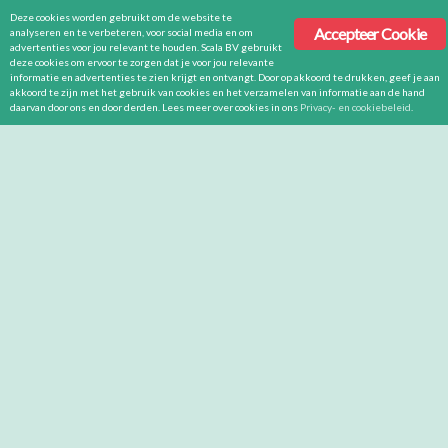
Deze cookies worden gebruikt om de website te
Accepteer Cookie
analyseren en te verbeteren, voor social media en om
advertenties voor jou relevant te houden. Scala BV gebruikt
deze cookies om ervoor te zorgen dat je voor jou relevante
informatie en advertenties te zien krijgt en ontvangt. Door op akkoord te drukken, geef je aan
akkoord te zijn met het gebruik van cookies en het verzamelen van informatie aan de hand
daarvan door ons en door derden. Lees meer over cookies in ons
Privacy- en cookiebeleid
.