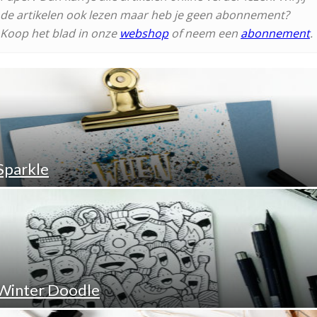
de artikelen ook lezen maar heb je geen abonnement?
Koop het blad in onze
webshop
of neem een
abonnement
.
Sparkle
Winter Doodle